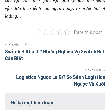
của vận đơn theo lệnh,
vận đơn ký hậu theo lệnh,
vận đơn theo lệnh của ngân hàng,
to order bill of
lading…
Rate this post
Điều
Previous Post
Switch Bill Là Gì? Những Nghiệp Vụ Switch Bill
hướng
Cần Biết
bài
Next Post
viết
Logistics Ngược Là Gì? So Sánh Logistics
Ngược Và Xuôi
Để lại một bình luận